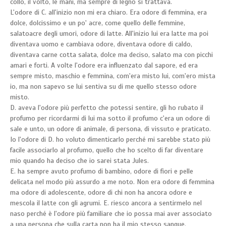
collo, il volto, le mani, ma sempre di legno si trattava.
L'odore di C. all'inizio non mi era chiaro. Era odore di femmina, era
dolce, dolcissimo e un po' acre, come quello delle femmine,
salatoacre degli umori, odore di latte. All'inizio lui era latte ma poi
diventava uomo e cambiava odore, diventava odore di caldo,
diventava carne cotta salata, dolce ma deciso, salato ma con picchi
amari e forti. A volte l'odore era influenzato dal sapore, ed era
sempre misto, maschio e femmina, com'era misto lui, com'ero mista
io, ma non sapevo se lui sentiva su di me quello stesso odore
misto.
D. aveva l'odore più perfetto che potessi sentire, gli ho rubato il
profumo per ricordarmi di lui ma sotto il profumo c'era un odore di
sale e unto, un odore di animale, di persona, di vissuto e praticato.
Io l'odore di D. ho voluto dimenticarlo perché mi sarebbe stato più
facile associarlo al profumo, quello che ho scelto di far diventare
mio quando ha deciso che io sarei stata Jules.
E. ha sempre avuto profumo di bambino, odore di fiori e pelle
delicata nel modo più assurdo a me noto. Non era odore di femmina
ma odore di adolescente, odore di chi non ha ancora odore e
mescola il latte con gli agrumi. E. riesco ancora a sentirmelo nel
naso perché è l'odore più familiare che io possa mai aver associato
a una persona che sulla carta non ha il mio stesso sangue.