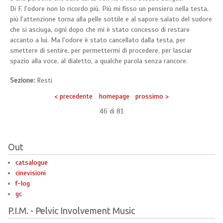
Di F. l'odore non lo ricordo più. Più mi fisso un pensiero nella testa,
più l'attenzione torna alla pelle sottile e al sapore salato del sudore
che si asciuga, ogni dopo che mi è stato concesso di restare
accanto a lui. Ma l'odore è stato cancellato dalla testa, per
smettere di sentire, per permettermi di procedere, per lasciar
spazio alla voce, al dialetto, a qualche parola senza rancore.
Sezione:
Resti
< precedente
homepage
prossimo >
46 di
81
Out
catsalogue
cinevisioni
f-log
gc
P.I.M. - Pelvic Involvement Music