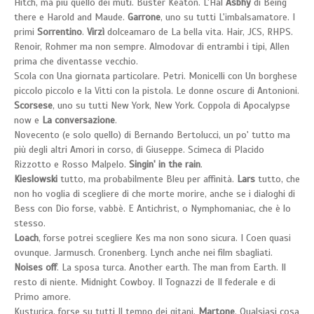
Hitch, ma più quello dei muti. Buster Keaton. L'Hal
Asbhy
di Being
there e Harold and Maude.
Garrone
, uno su tutti L'imbalsamatore. I
primi
Sorrentino
.
Virzì
dolceamaro de La bella vita. Hair, JCS, RHPS.
Renoir, Rohmer ma non sempre. Almodovar di entrambi i tipi, Allen
prima che diventasse vecchio.
Scola con Una giornata particolare. Petri. Monicelli con Un borghese
piccolo piccolo e la Vitti con la pistola. Le donne oscure di Antonioni.
Scorsese
, uno su tutti New York, New York. Coppola di Apocalypse
now e
La conversazione
.
Novecento (e solo quello) di Bernando Bertolucci, un po' tutto ma
più degli altri Amori in corso, di Giuseppe. Scimeca di Placido
Rizzotto e Rosso Malpelo.
Singin' in the rain
.
Kieslowski
tutto, ma probabilmente Bleu per affinità.
Lars
tutto, che
non ho voglia di scegliere di che morte morire, anche se i dialoghi di
Bess con Dio forse, vabbè. E Antichrist, o Nymphomaniac, che è lo
stesso.
Loach
, forse potrei scegliere Kes ma non sono sicura. I Coen quasi
ovunque. Jarmusch. Cronenberg. Lynch anche nei film sbagliati.
Noises off
. La sposa turca. Another earth. The man from Earth. Il
resto di niente. Midnight Cowboy. Il Tognazzi de Il federale e di
Primo amore.
Kusturica, forse su tutti Il tempo dei gitani.
Martone
. Qualsiasi cosa