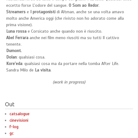
eccetto forse L'odore del sangue.
O Som ao Redor
.
Streamers
e
I protagonisti
di Altman, anche se una volta amavo
molto anche America oggi (che rivisto non ho adorato come alla
prima visione).
Luna rossa
e Corsicato anche quando non è riuscito.
Abel Ferrara
anche nei film meno riusciti ma su tutti Il cattivo
tenente.
Dumont
.
Dolan
: qualsiasi cosa.
Kore'eda
: qualsiasi cosa ma da portare nella tomba After Life.
Sandra Milo de
La visita
.
(work in progress)
Out
catsalogue
cinevisioni
f-log
gc