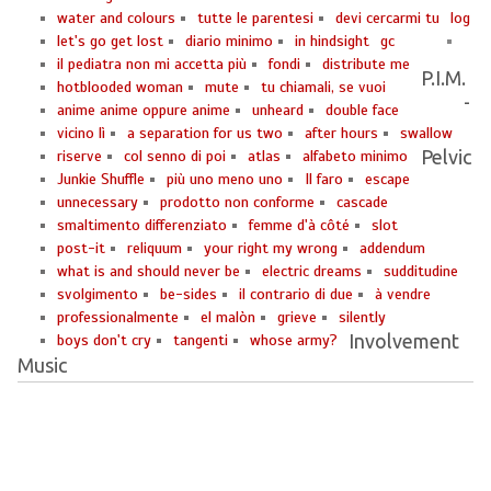
water and colours
tutte le parentesi
devi cercarmi tu
log
let's go get lost
diario minimo
in hindsight
gc
il pediatra non mi accetta più
fondi
distribute me
P.I.M.
hotblooded woman
mute
tu chiamali, se vuoi
-
anime anime oppure anime
unheard
double face
vicino lì
a separation for us two
after hours
swallow
Pelvic
riserve
col senno di poi
atlas
alfabeto minimo
Junkie Shuffle
più uno meno uno
Il faro
escape
unnecessary
prodotto non conforme
cascade
smaltimento differenziato
femme d'à côté
slot
post-it
reliquum
your right my wrong
addendum
what is and should never be
electric dreams
sudditudine
svolgimento
be-sides
il contrario di due
à vendre
professionalmente
el malòn
grieve
silently
Involvement
boys don't cry
tangenti
whose army?
Music