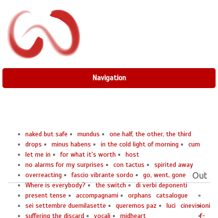
Navigation
naked but safe
mundus
one half, the other, the third
drops
minus habens
in the cold light of morning
cum
let me in
for what it's worth
host
no alarms for my surprises
con tactus
spirited away
Out
overreacting
fascio vibrante sordo
go, went, gone
Where is everybody?
the switch
di verbi deponenti
present tense
accompagnami
orphans
catsalogue
sei settembre duemilasette
queremos paz
luci
cinevisioni
suffering the discard
vocali
midheart
f-