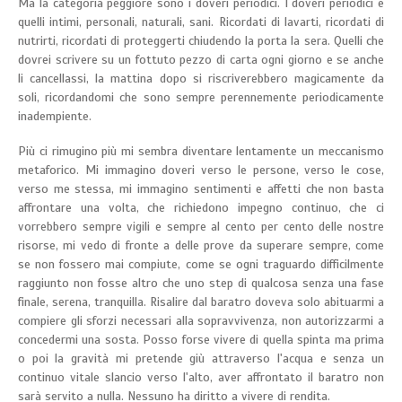
Ma la categoria peggiore sono i doveri periodici. I doveri periodici e
quelli intimi, personali, naturali, sani. Ricordati di lavarti, ricordati di
nutrirti, ricordati di proteggerti chiudendo la porta la sera. Quelli che
dovrei scrivere su un fottuto pezzo di carta ogni giorno e se anche
li cancellassi, la mattina dopo si riscriverebbero magicamente da
soli, ricordandomi che sono sempre perennemente periodicamente
inadempiente.
Più ci rimugino più mi sembra diventare lentamente un meccanismo
metaforico. Mi immagino doveri verso le persone, verso le cose,
verso me stessa, mi immagino sentimenti e affetti che non basta
affrontare una volta, che richiedono impegno continuo, che ci
vorrebbero sempre vigili e sempre al cento per cento delle nostre
risorse, mi vedo di fronte a delle prove da superare sempre, come
se non fossero mai compiute, come se ogni traguardo difficilmente
raggiunto non fosse altro che uno step di qualcosa senza una fase
finale, serena, tranquilla. Risalire dal baratro doveva solo abituarmi a
compiere gli sforzi necessari alla sopravvivenza, non autorizzarmi a
concedermi una sosta. Posso forse vivere di quella spinta ma prima
o poi la gravità mi pretende giù attraverso l'acqua e senza un
continuo vitale slancio verso l'alto, aver affrontato il baratro non
sarà servito a nulla. Nessuno ha diritto a vivere di rendita.