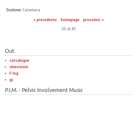
Sezione:
Catemera
< precedente
homepage
prossimo >
25 di
81
Out
catsalogue
cinevisioni
f-log
gc
P.I.M. - Pelvic Involvement Music