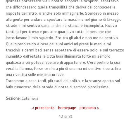
giornate portassero via il nostro scoprirsi e scoprirci, aspettavo
che diffondessero quella tranquillità che deriva dal conoscere le
risposte dell'altro, o anche solo immaginarle. Scendevo in mezzo
alla gente per andare a spostare le macchine nel giorno di lavaggio
strade e mi sentivo sana, anche se stanca e incompiuta. Facevo
tanti giri per trovare posto e guardavo tutte le persone che
incrociavano il mio sguardo. Ero tra gli altri e non me ne pentivo.
Quel giorno caldo a casa dei suoi amici mi prese le mani e mi
trascinò a darmi baci senza aspettare di essere solo, e sul terrazzo
inumidito dall'estate la città buia illuminata forte mi sembrò
qualcosa a cui potessi sperare di appartenere. C'era perfino la sua
vecchia fiamma, forse ce n'era più di una ma mi sentivo sicura. Era
una rivincita sulle mie insicurezze.
Tornammo a casa tardi, più tardi del solito, e la stanza aperta sul
buio rumoroso della strada di notte ci sembrò piccolissima.
Sezione:
Catemera
< precedente
homepage
prossimo >
42 di
81