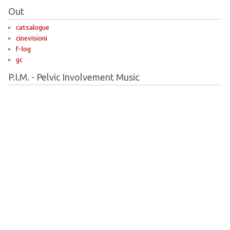
Out
catsalogue
cinevisioni
f-log
gc
P.I.M. - Pelvic Involvement Music