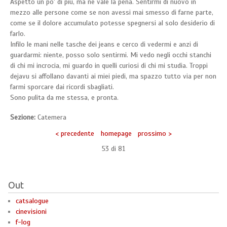
Aspetto un po' di più, ma ne vale la pena. Sentirmi di nuovo in
mezzo alle persone come se non avessi mai smesso di farne parte,
come se il dolore accumulato potesse spegnersi al solo desiderio di
farlo.
Infilo le mani nelle tasche dei jeans e cerco di vedermi e anzi di
guardarmi: niente, posso solo sentirmi. Mi vedo negli occhi stanchi
di chi mi incrocia, mi guardo in quelli curiosi di chi mi studia. Troppi
dejavu si affollano davanti ai miei piedi, ma spazzo tutto via per non
farmi sporcare dai ricordi sbagliati.
Sono pulita da me stessa, e pronta.
Sezione:
Catemera
< precedente
homepage
prossimo >
53 di
81
Out
catsalogue
cinevisioni
f-log