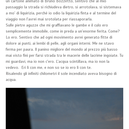
un cartone animato di Bruno Bozzetto, sentivo che al mio
passaggio la strada si richiudeva dietro, si arrotolava, si sistemava
a mo' di liquirizia, perché io odio la liquirizia finta e al termine del
viaggio non l'avrei mai srotolata per riassaporarla.
Sulle pietre aguzze che mi graffiavano le gambe e il culo ero
semplicemente immobile, come in preda a un'enorme ferita. Come?
Lo ero. Sentivo che ad ogni movimento avrei generato fitte di
dolore ai punti, ai lembi di pelle, agli organi interni. Me ne stavo
ferma per paura. Il panino migliore del mondo al prezzo più basso
mai visto finì per farsi strada tra le macerie delle lacrime ingoiate. Tu
mi guardavi, ma io non c'ero. L'acqua scintillava, ma io non la
vedevo. Eri lì con me, e non so se io ero lì con te.
Risalendo gli infiniti chilometri il sole incendiato aveva bisogno di
acqua.