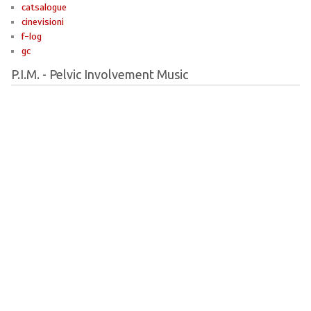
catsalogue
cinevisioni
f-log
gc
P.I.M. - Pelvic Involvement Music