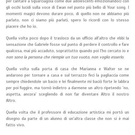
per cantare a squarciagola come due adolescenti emozionandoci con
gli occhi lucidi sulla voce di Ewan nel punto più bello di Your song. I
momenti magici devono durare poco, di quello non ne abbiamo più
parlato, non ci siamo più parlati, spero lo ricordi con lo stesso
piacere che ho io.
Quella volta poco dopo il trasloco da un ufficio all'altro che ebbi la
sensazione che Gabriele fosse sul punto di perdere il controllo e fare
qualcosa, mai più accaduto, soprattutto quando poi l'ho cercato io e
non sono la persona che riempie un tuo vuoto, non voglio esserlo
.
Quella volta sulla porta di casa che Marianna e Walter se ne
andarono per tornare a casa e sul terrazzo feci la pagliaccia come
sempre chiedendole un bacio e lei finalmente mi baciò forte le labbra
per poi fuggire, ma tornò indietro a darmene un altro ripetendo 'no,
aspetta, ancora' scegliendo di non far diventare Altro il nostro
Altro.
Quella volta che il professore di educazione artistica mi portò un
disegno da parte di un alunno di un'altra classe che non si è mai
fatto vivo.