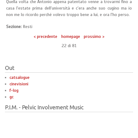
Quella volta che Antonio appena patentato venne a trovarmi fino a
casa l'estate prima dell'università e c'era anche suo cugino ma io
non me lo ricordo perché volevo troppo bene a lui, e ora l'ho perso.
Sezione:
Resti
< precedente
homepage
prossimo >
22 di
81
Out
catsalogue
cinevisioni
f-log
gc
P.I.M. - Pelvic Involvement Music