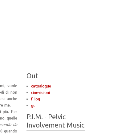
Out
rmi, vuole
catsalogue
odi di non
cinevisioni
ssi anche
f-log
re me.
gc
 più. Per
P.I.M. - Pelvic
no, quelle
Involvement Music
secondo da
più quando