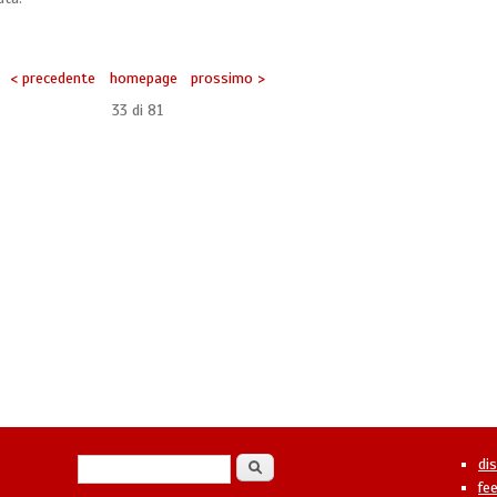
< precedente
homepage
prossimo >
33 di
81
Form di ricerca
Cerca
di
fe