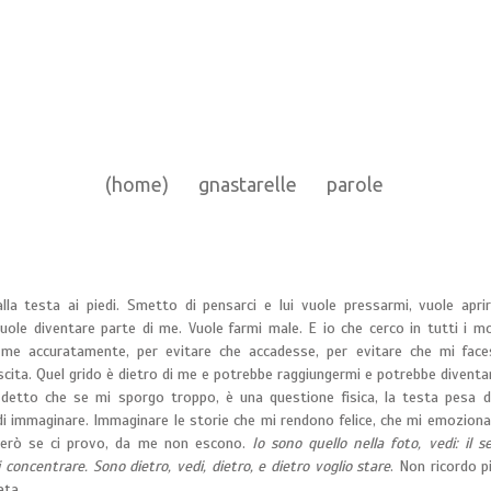
(home)
gnastarelle
parole
lla testa ai piedi. Smetto di pensarci e lui vuole pressarmi, vuole apri
ole diventare parte di me. Vuole farmi male. E io che cerco in tutti i m
 me accuratamente, per evitare che accadesse, per evitare che mi face
scita. Quel grido è dietro di me e potrebbe raggiungermi e potrebbe diventa
etto che se mi sporgo troppo, è una questione fisica, la testa pesa di
di immaginare. Immaginare le storie che mi rendono felice, che mi emoziona
 però se ci provo, da me non escono.
Io sono quello nella foto, vedi: il 
i concentrare. Sono dietro, vedi, dietro, e dietro voglio stare
. Non ricordo 
ata.