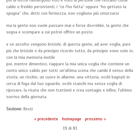
poi di notte riemergono voci e volti di persone che restano come
caldo o freddo persistenti, i “ce l’ho fatta” oppure “ho gettato la
spugna” che, detti con fermezza, non vogliono più smorzarsi
ma la gente non vuole passare mai e forse dovrebbe, la gente che
segna e scompare a cui potrei offrire un posto
e se ascolto vengono briciole, di questa gente, ad aver voglia, pure
più che briciole e da principio ricordo tutto, da principio sono solo io,
con la mia memoria inutile
poi, mentre dimentico, riappare la mia unica voglia che contiene un
conto unico valido per tutti: un’ultima scena che cambi il senso della
storia, un rischio, un cuore in allarme, una vittoria, occhi bagnati in
cerca di fuga dal tuo sguardo, occhi stanchi ma senza voglia di
riposare, la risata che non trattieni e crea contagio e infine, l’ultimo
sorriso della giornata.
Sezione:
Resti
< precedente
homepage
prossimo >
19 di
81