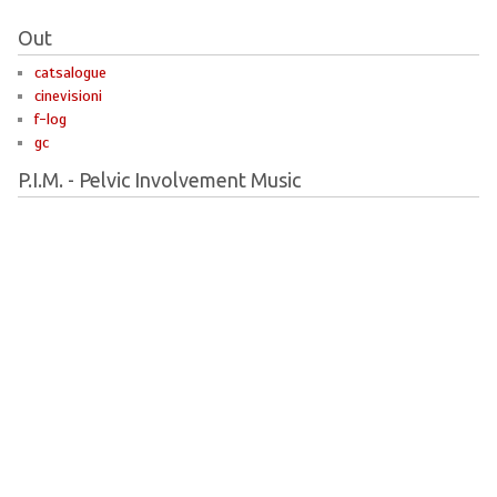
Out
catsalogue
cinevisioni
f-log
gc
P.I.M. - Pelvic Involvement Music