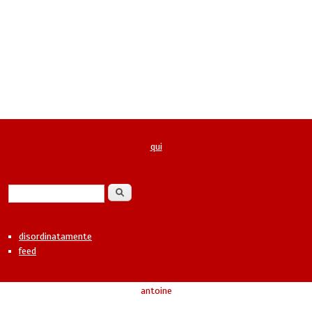
qui
Form di ricerca
Cerca
disordinatamente
feed
antoine