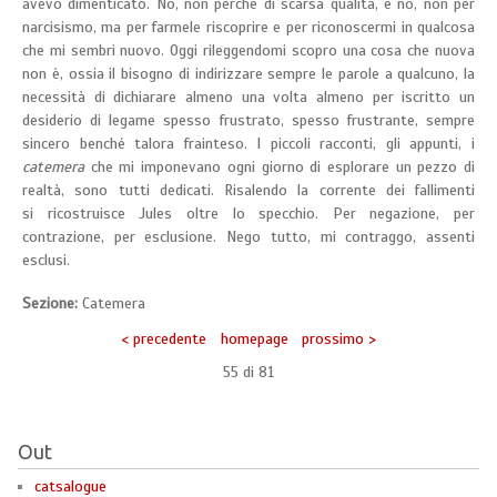
avevo dimenticato. No, non perché di scarsa qualità, e no, non per
narcisismo, ma per farmele riscoprire e per riconoscermi in qualcosa
che mi sembri nuovo. Oggi rileggendomi scopro una cosa che nuova
non è, ossia il bisogno di indirizzare sempre le parole a qualcuno, la
necessità di dichiarare almeno una volta almeno per iscritto un
desiderio di legame spesso frustrato, spesso frustrante, sempre
sincero benché talora frainteso. I piccoli racconti, gli appunti, i
catemera
che mi imponevano ogni giorno di esplorare un pezzo di
realtà, sono tutti dedicati. Risalendo la corrente dei fallimenti
si ricostruisce Jules oltre lo specchio. Per negazione, per
contrazione, per esclusione. Nego tutto, mi contraggo, assenti
esclusi.
Sezione:
Catemera
< precedente
homepage
prossimo >
55 di
81
Out
catsalogue