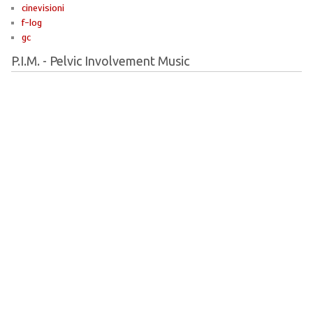
cinevisioni
f-log
gc
P.I.M. - Pelvic Involvement Music