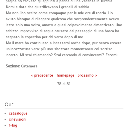
pagina ho trovato gli appunti a penna di una vacanza in Turchia.
Nomi e date che giustificavano i granelli di sabbia.
Ma non l'ho scelto come compagno per le mie ore di roccia. Ho
avuto bisogno di rileggere qualcosa che sorprendentemente avevo
letto solo una volta, amato e quasi colpevolmente dimenticato. Uno
schizzo improvviso di acqua causato dal passaggio di una barca ha
segnato la copertina per chi verrà dopo di me.
Ma il mare ha continuato a incazzarsi anche dopo, pur senza essere
un'incazzatura vera: più uno sbottare momentaneo col sorriso
incerto. Mi stai chiamando? Stai cercando di convincermi? Eccomi.
Sezione:
Catemera
< precedente
homepage
prossimo >
78 di
81
Out
catsalogue
cinevisioni
f-log