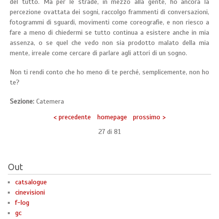
del tutto. Ma per le strade, in mezzo alla gente, ho ancora la
percezione ovattata dei sogni, raccolgo frammenti di conversazioni,
fotogrammi di sguardi, movimenti come coreografie, e non riesco a
fare a meno di chiedermi se tutto continua a esistere anche in mia
assenza, o se quel che vedo non sia prodotto malato della mia
mente, irreale come cercare di parlare agli attori di un sogno.
Non ti rendi conto che ho meno di te perché, semplicemente, non ho
te?
Sezione:
Catemera
< precedente
homepage
prossimo >
27 di
81
Out
catsalogue
cinevisioni
f-log
gc