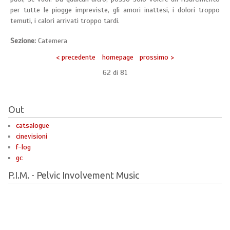
per tutte le piogge impreviste, gli amori inattesi, i dolori troppo
temuti, i calori arrivati troppo tardi.
Sezione:
Catemera
< precedente
homepage
prossimo >
62 di
81
Out
catsalogue
cinevisioni
f-log
gc
P.I.M. - Pelvic Involvement Music