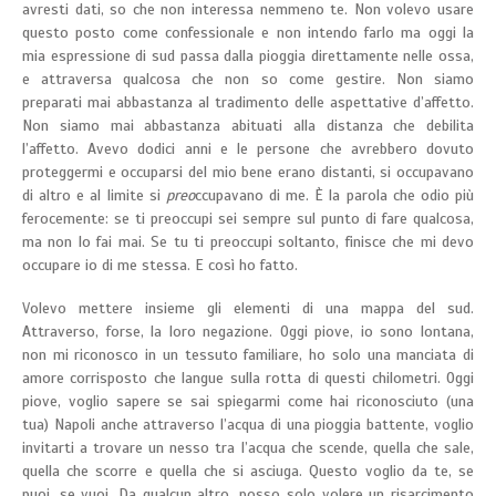
avresti dati, so che non interessa nemmeno te. Non volevo usare
questo posto come confessionale e non intendo farlo ma oggi la
mia espressione di sud passa dalla pioggia direttamente nelle ossa,
e attraversa qualcosa che non so come gestire. Non siamo
preparati mai abbastanza al tradimento delle aspettative d’affetto.
Non siamo mai abbastanza abituati alla distanza che debilita
l’affetto. Avevo dodici anni e le persone che avrebbero dovuto
proteggermi e occuparsi del mio bene erano distanti, si occupavano
di altro e al limite si
preo
ccupavano di me. È la parola che odio più
ferocemente: se ti preoccupi sei sempre sul punto di fare qualcosa,
ma non lo fai mai. Se tu ti preoccupi soltanto, finisce che mi devo
occupare io di me stessa. E così ho fatto.
Volevo mettere insieme gli elementi di una mappa del sud.
Attraverso, forse, la loro negazione. Oggi piove, io sono lontana,
non mi riconosco in un tessuto familiare, ho solo una manciata di
amore corrisposto che langue sulla rotta di questi chilometri. Oggi
piove, voglio sapere se sai spiegarmi come hai riconosciuto (una
tua) Napoli anche attraverso l’acqua di una pioggia battente, voglio
invitarti a trovare un nesso tra l’acqua che scende, quella che sale,
quella che scorre e quella che si asciuga. Questo voglio da te, se
puoi, se vuoi. Da qualcun altro, posso solo volere un risarcimento