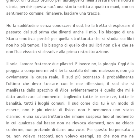
grafico, un trucco tecnico per distinguerci nella stesura della nostra
storia, perché questa sarà una storia scritta a quattro mani, con un
sentimento comune: rimanere, lasciare una traccia.
Ho la sudditudine senza conoscere il sud, ho la fretta di esplorare il
passato del sud prima che diventi anche il mio. Ho bisogno di una
Storia emotiva, perché per quella strutturata che si studia sui libri
non ho più tempo. Ho bisogno di quello che sui libri non c’è e che se
non l’hai vissuto si dissolve alla prima ristrutturazione.
Il sole, l’amore fraterno: due pilastri. E invece no, la pioggia. Oggi è la
pioggia a comprimermi ed è lei la scintilla del mio malessere, non già
ovviamente la causa reale. Il sud più scontato è probabilmente
l’ultimo che devo toccare con le mie riflessioni, il sud che si
manifesta dallo specchio di Alice evidentemente è quello che mi è
dato analizzare al momento, togliendo tutte le certezze, tutte le
banalità, tutti i luoghi comuni. Il sud come dici tu è un modo di
essere, non è più niente di fisico, non è nemmeno uno stato
d’animo, è una sovrastruttura che rimane sospesa fino al momento
in cui qualcosa dal basso non ne rievoca elementi, non ne chiede
conferme, non pretende di darne una voce. Per questo ho pensato a
te, non volevo racconti, non volevo esempi, so che non me ne