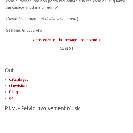
cosa al mondo, ma non potrà mai odiare qualche cosa più di quanto
sia capace di odiare un uomo".
[David Grossman -
Vedi alla voce: amore
]
Sezione:
Gnastarelle
< precedente
homepage
prossimo >
14 di
81
Out
catsalogue
cinevisioni
f-log
gc
P.I.M. - Pelvic Involvement Music