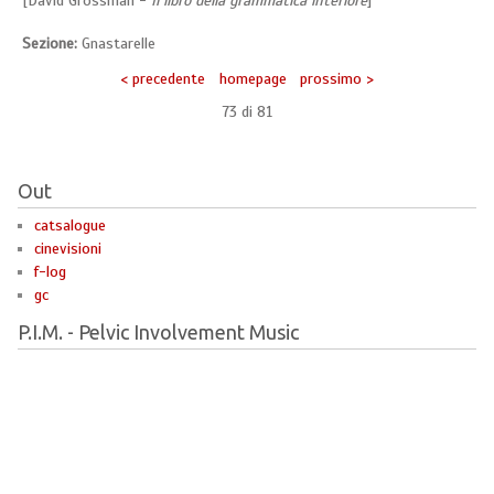
[David Grossman -
Il libro della grammatica interiore
]
Sezione:
Gnastarelle
< precedente
homepage
prossimo >
73 di
81
Out
catsalogue
cinevisioni
f-log
gc
P.I.M. - Pelvic Involvement Music